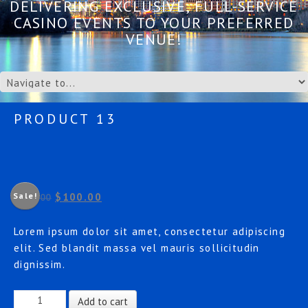
DELIVERING EXCLUSIVE, FULL-SERVICE
CASINO EVENTS TO YOUR PREFERRED
VENUE!
PRODUCT 13
Sale!
$
100.00
$
150.00
Lorem ipsum dolor sit amet, consectetur adipiscing
elit. Sed blandit massa vel mauris sollicitudin
dignissim.
Product
Add to cart