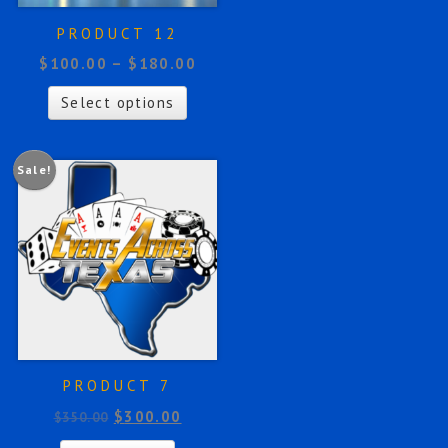
PRODUCT 12
$
100.00
–
$
180.00
Select options
Sale!
PRODUCT 7
$
300.00
$
350.00