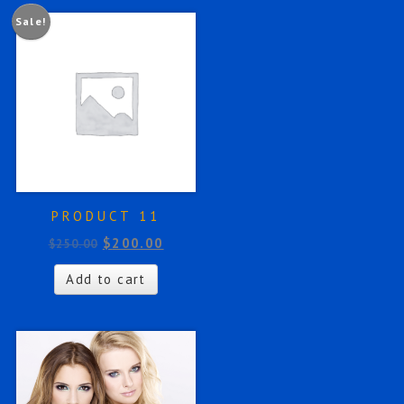
Sale!
PRODUCT 11
$
200.00
$
250.00
Add to cart